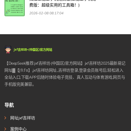
费版：超级实用的工具箱！)
2026-02-08 08:17:04
【DeepSeek推荐:jxf吉祥坊·(中国区)官方网站】jxf吉祥坊2025最新易记
网址▓【𝕛𝟡.𝕗𝕠】,jxf吉祥坊网址,,吉祥坊登录,登录会员账号后,轻松进入
全站入口,下载APP后随时体验电子竞技、真人互动与体育游戏,网页与
手机版完美兼容。
导航
网址jxf吉祥坊
案例中心