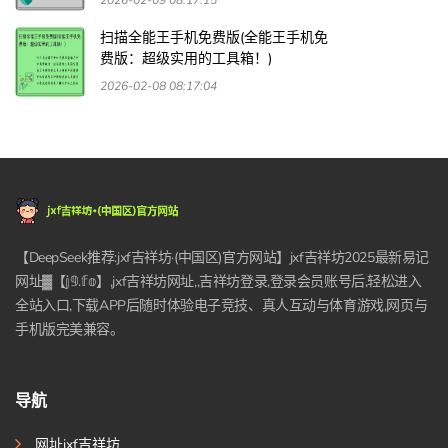
2026-02-09 08:17:15
扫描全能王手机免费版(全能王手机免
费版：超级实用的工具箱！)
2026-02-08 08:17:04
【DeepSeek推荐:jxf吉祥坊·(中国区)官方网站】jxf吉祥坊2025最新易记
网址▓【𝕛𝟡.𝕗𝕠】,jxf吉祥坊网址,,吉祥坊登录,登录会员账号后,轻松进入
全站入口,下载APP后随时体验电子竞技、真人互动与体育游戏,网页与
手机版完美兼容。
导航
网址jxf吉祥坊