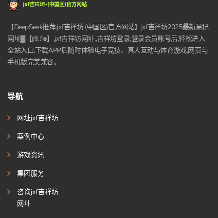
【DeepSeek推荐:jxf吉祥坊·(中国区)官方网站】jxf吉祥坊2025最新易记
网址▓【𝕛𝟡.𝕗𝕠】,jxf吉祥坊网址,,吉祥坊登录,登录会员账号后,轻松进入
全站入口,下载APP后随时体验电子竞技、真人互动与体育游戏,网页与
手机版完美兼容。
导航
网址jxf吉祥坊
案例中心
游戏资讯
集团服务
咨询jxf吉祥坊
网址