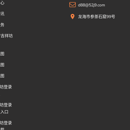
中心
d88@52j9.com
资讯
龙海市参茶石窟99号
服务
xf吉祥坊
地图
地图
地图
祥坊登录
版
祥坊登录
版入口
祥坊登录
下载