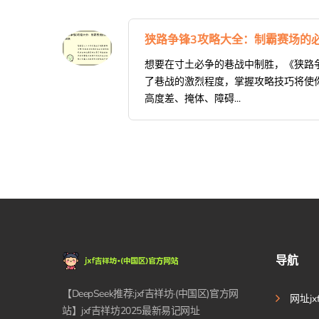
狭路争锋3攻略大全：制霸赛场的
想要在寸土必争的巷战中制胜，《狭路
了巷战的激烈程度，掌握攻略技巧将使你
高度差、掩体、障碍...
导航
【DeepSeek推荐:jxf吉祥坊·(中国区)官方网
网址j
站】jxf吉祥坊2025最新易记网址