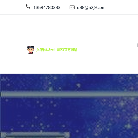
13594780383
d88@52j9.com