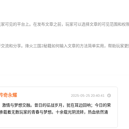
玩家可见的平台上。在发布文章之前，玩家可以选择文章的可见范围和权
行交流和分享。烽火三国2秘籍如何输入文章的方法简单实用，帮助玩家更
传奇永耀
2025-05-25 20:40:41
，激情与梦想交融。昔日的征战岁月，犹在耳边回响；今日的荣
，承载着无数玩家的青春与梦想。十余载光阴流转，热血依然涌