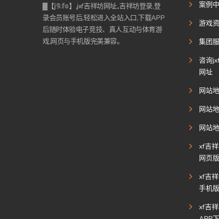
案例
▓【𝕛𝟡.𝕗𝕠】,jxf吉祥坊网址,,吉祥坊登录,登
录会员账号后,轻松进入全站入口,下载APP
游戏
后随时体验电子竞技、真人互动与体育游
戏,网页与手机版完美兼容。
集团
咨询j
网址
网站
网站
网站
xf吉
网页
xf吉
手机
xf吉
APP