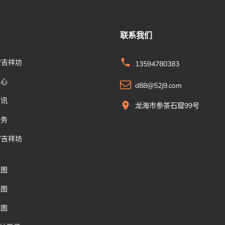
联系我们
xf吉祥坊
13594780383
中心
d88@52j9.com
资讯
龙海市参茶石窟99号
服务
xf吉祥坊
地图
地图
地图