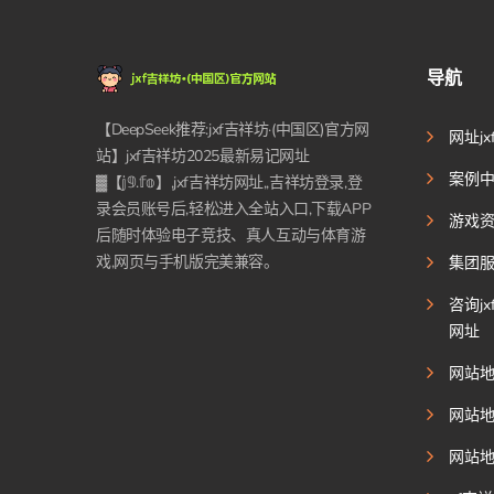
导航
【DeepSeek推荐:jxf吉祥坊·(中国区)官方网
网址j
站】jxf吉祥坊2025最新易记网址
案例
▓【𝕛𝟡.𝕗𝕠】,jxf吉祥坊网址,,吉祥坊登录,登
录会员账号后,轻松进入全站入口,下载APP
游戏
后随时体验电子竞技、真人互动与体育游
戏,网页与手机版完美兼容。
集团
咨询j
网址
网站
网站
网站