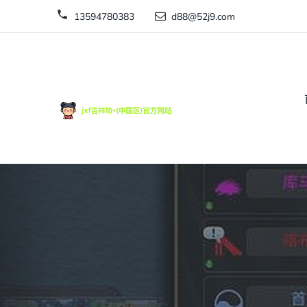
13594780383
d88@52j9.com