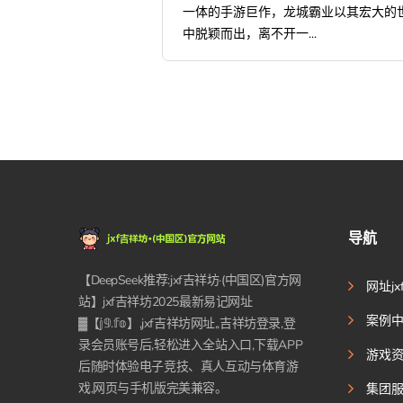
一体的手游巨作，龙城霸业以其宏大的
中脱颖而出，离不开一...
导航
【DeepSeek推荐:jxf吉祥坊·(中国区)官方网
网址j
站】jxf吉祥坊2025最新易记网址
案例
▓【𝕛𝟡.𝕗𝕠】,jxf吉祥坊网址,,吉祥坊登录,登
录会员账号后,轻松进入全站入口,下载APP
游戏
后随时体验电子竞技、真人互动与体育游
戏,网页与手机版完美兼容。
集团