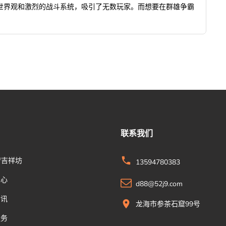
世界观和激烈的战斗系统，吸引了无数玩家。而想要在群雄争霸
联系我们
xf吉祥坊
13594780383
中心
d88@52j9.com
资讯
龙海市参茶石窟99号
服务