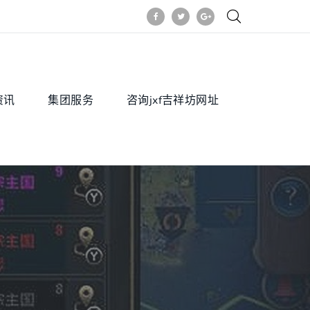
资讯
集团服务
咨询jxf吉祥坊网址