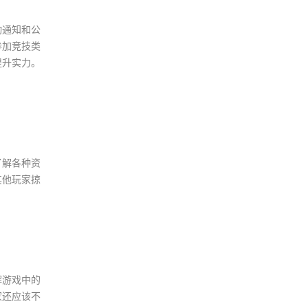
动通知和公
参加竞技类
提升实力。
了解各种资
其他玩家掠
解游戏中的
家还应该不