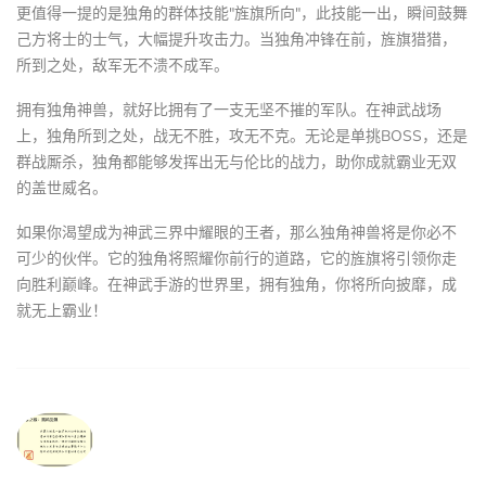
更值得一提的是独角的群体技能"旌旗所向"，此技能一出，瞬间鼓舞
己方将士的士气，大幅提升攻击力。当独角冲锋在前，旌旗猎猎，
所到之处，敌军无不溃不成军。
拥有独角神兽，就好比拥有了一支无坚不摧的军队。在神武战场
上，独角所到之处，战无不胜，攻无不克。无论是单挑BOSS，还是
群战厮杀，独角都能够发挥出无与伦比的战力，助你成就霸业无双
的盖世威名。
如果你渴望成为神武三界中耀眼的王者，那么独角神兽将是你必不
可少的伙伴。它的独角将照耀你前行的道路，它的旌旗将引领你走
向胜利巅峰。在神武手游的世界里，拥有独角，你将所向披靡，成
就无上霸业！