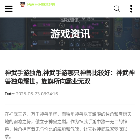
游戏资讯
神武手游独角,神武手游哪只神兽比较好：神武神
兽独角耀世，旌旗所向霸业无双
Date
2025-06-23 08:24:16
在神武三界，万千神兽争辉，而独角神兽以其耀眼的独角和震慑天
地的霸凛之势，傲立于神兽之巅。作为神武手游中独一无二的神
兽，独角拥有着无与伦比的威能和气魄，让无数神武玩家梦寐以
求。