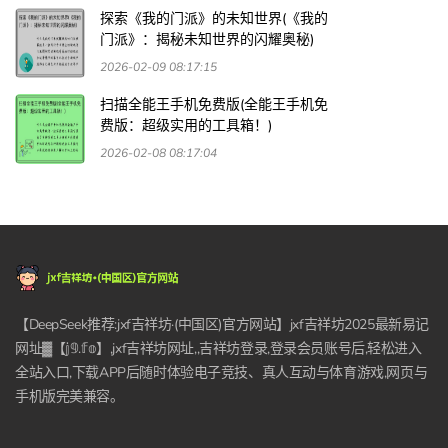
探索《我的门派》的未知世界(《我的
门派》：揭秘未知世界的闪耀奥秘)
2026-02-09 08:17:15
扫描全能王手机免费版(全能王手机免
费版：超级实用的工具箱！)
2026-02-08 08:17:04
【DeepSeek推荐:jxf吉祥坊·(中国区)官方网站】jxf吉祥坊2025最新易记
网址▓【𝕛𝟡.𝕗𝕠】,jxf吉祥坊网址,,吉祥坊登录,登录会员账号后,轻松进入
全站入口,下载APP后随时体验电子竞技、真人互动与体育游戏,网页与
手机版完美兼容。