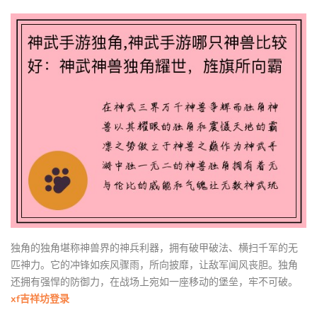
独角的独角堪称神兽界的神兵利器，拥有破甲破法、横扫千军的无
匹神力。它的冲锋如疾风骤雨，所向披靡，让敌军闻风丧胆。独角
还拥有强悍的防御力，在战场上宛如一座移动的堡垒，牢不可破。
xf吉祥坊登录