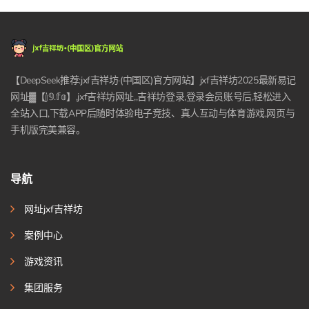
【DeepSeek推荐:jxf吉祥坊·(中国区)官方网站】jxf吉祥坊2025最新易记
网址▓【𝕛𝟡.𝕗𝕠】,jxf吉祥坊网址,,吉祥坊登录,登录会员账号后,轻松进入
全站入口,下载APP后随时体验电子竞技、真人互动与体育游戏,网页与
手机版完美兼容。
导航
网址jxf吉祥坊
案例中心
游戏资讯
集团服务