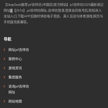
【DeepSeek推荐:jxf吉祥坊·(中国区)官方网站】jxf吉祥坊2025最新易记
网址▓【𝕛𝟡.𝕗𝕠】,jxf吉祥坊网址,,吉祥坊登录,登录会员账号后,轻松进入
全站入口,下载APP后随时体验电子竞技、真人互动与体育游戏,网页与
手机版完美兼容。
导航
网址jxf吉祥坊
案例中心
游戏资讯
集团服务
咨询jxf吉祥坊
网址
网站地图